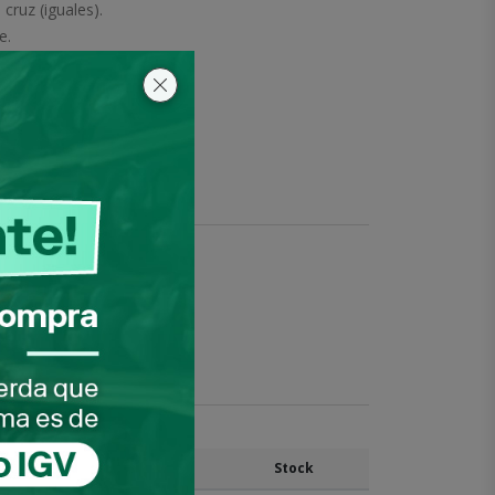
cruz (iguales).
e.
- 6.35 mm.
1 unidad
a pedir este producto
Precio unitario
Stock