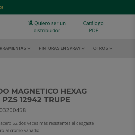
o!
Quiero ser un
Catálogo
distribuidor
PDF
RRAMIENTAS
PINTURAS EN SPRAY
OTROS
DO MAGNETICO HEXAG
 5 PZS 12942 TRUPE
203200458
 acero S2 dos veces más resistentes al desgaste
ero al cromo vanadio.