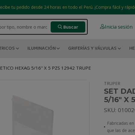
ecibe tu pedido desde 24 horas en todo el Perú. ¡Compra fácil y rápid
Inicia sesión
Buscar
TRICOS
ILUMINACIÓN
GRIFERÍAS Y VÁLVULAS
HE
TICO HEXAG 5/16" X 5 PZS 12942 TRUPE
TRUPER
SET DA
5/16" X
SKU: 0100
Fabricadas en
que las de ac