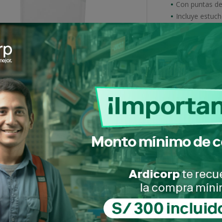
Con puntas de 
Incluye estuch
Encastre 1/4” 
Múltiplo
Acceder par