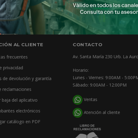
EXAG 1/4" X 5 PZS 12939 TRUPER
EXAG 3/8" X 5 PZS 12940 TRUPER
CIÓN AL CLIENTE
CONTACTO
Av. Santa María 230 Urb. La Auro
as frecuentes
e privacidad
Horario:
Lunes - Viernes: 9:00AM - 5:00P
as de devolución y garantía
Sábado: 9:00AM - 12:00PM
e reclamaciones
Ventas
r baja del aplicativo
bantes electrónicos
Atención al cliente
gar catálogo en PDF