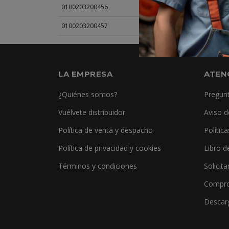
0100203200456
SET DADO MAGNETICO H
0100203200457
SET DADO MAGNETICO H
LA EMPRESA
ATEN
¿Quiénes somos?
Pregunt
Vuélvete distribuidor
Aviso d
Política de venta y despacho
Polític
Política de privacidad y cookies
Libro d
Términos y condiciones
Solicita
Compro
Descar