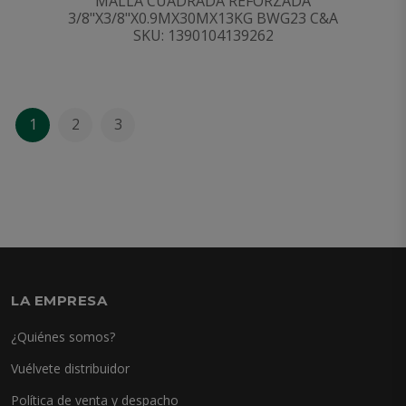
MALLA CUADRADA REFORZADA
3/8"X3/8"X0.9MX30MX13KG BWG23 C&A
SKU: 1390104139262
1
2
3
LA EMPRESA
¿Quiénes somos?
Vuélvete distribuidor
Política de venta y despacho