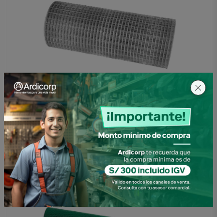
MALLA ZARANDA 3/4X3/4X1MX10MTX48KG BWG12 C&A
SKU: 1390104139224