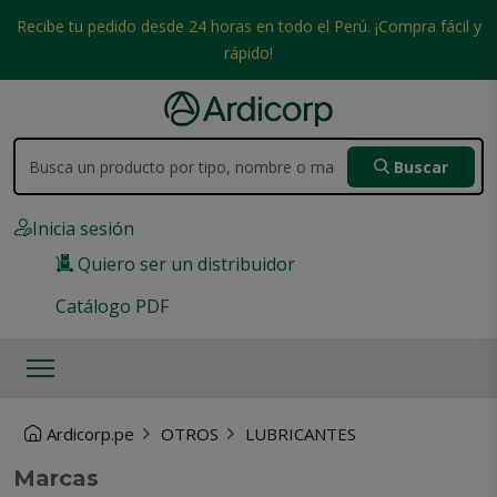
Recibe tu pedido desde 24 horas en todo el Perú. ¡Compra fácil y
rápido!
Buscar
Inicia sesión
Quiero ser un distribuidor
Catálogo PDF
Ardicorp.pe
OTROS
LUBRICANTES
Marcas