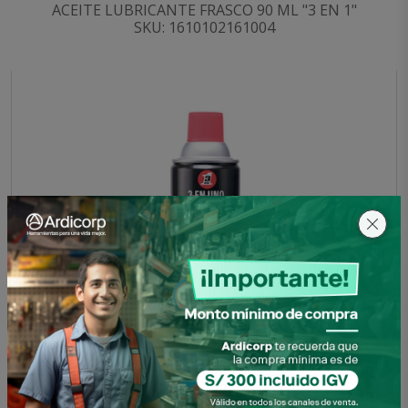
ACEITE LUBRICANTE FRASCO 90 ML "3 EN 1"
SKU: 1610102161004
LIMPIA CONTACTOS 7 OZ (273ML) " 3 EN 1 "
SKU: 1610102161005