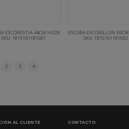
BA ESCOBESTIA 44CM HUDE
ESCOBA ESCOBILLON 50C
SKU: 1810101181001
SKU: 1810101181002
2
3
4
CIÓN AL CLIENTE
CONTACTO