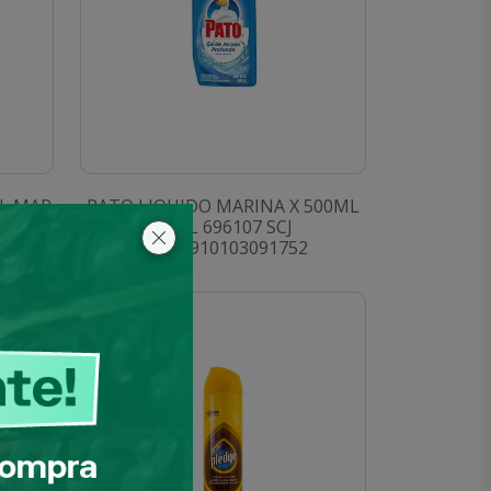
EL MAR
PATO LIQUIDO MARINA X 500ML
AZUL 696107 SCJ
SKU: 0910103091752