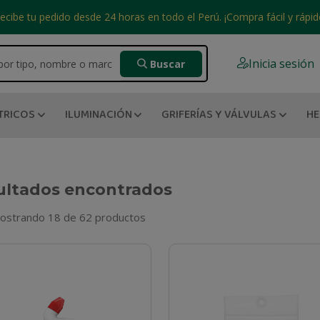
ecibe tu pedido desde 24 horas en todo el Perú. ¡Compra fácil y rápid
Inicia sesión
Buscar
TRICOS
ILUMINACIÓN
GRIFERÍAS Y VÁLVULAS
HE
ultados encontrados
ostrando 18 de 62 productos