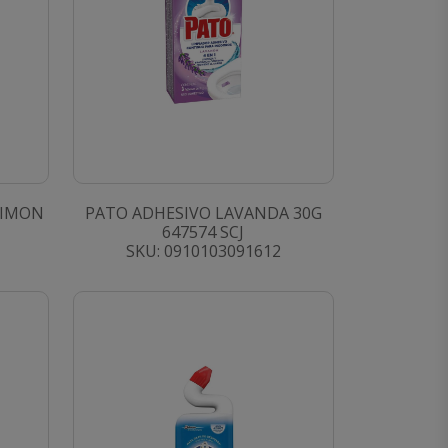
LIMON
PATO ADHESIVO LAVANDA 30G
647574 SCJ
SKU: 0910103091612