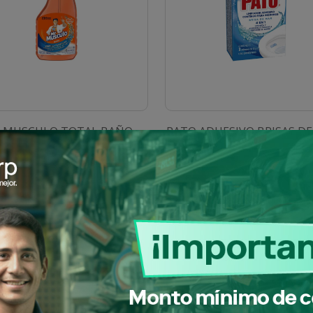
. MUSCULO TOTAL BAÑO
PATO ADHESIVO BRISAS D
GATILLO 316087 SCJ
30G 648947 SCJ
SKU: 0910103091658
SKU: 0910103091710