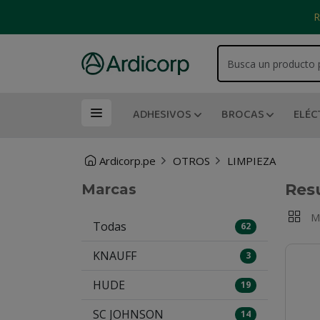
R
ADHESIVOS
BROCAS
ELÉC
Ardicorp.pe
OTROS
LIMPIEZA
Res
Marcas
M
Todas
62
KNAUFF
3
HUDE
19
SC JOHNSON
14