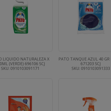
O LIQUIDO NATURALEZA X
PATO TANQUE AZUL 40 GR
0ML (VERDE) 696106 SCJ
671203 SCJ
SKU: 0910103091171
SKU: 0910103091333