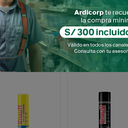
GE AE MADERA ORIG 378ML
PLEDGE AE NARANJA 37
333090 SCJ (091646)
333092 SCJ (091647)
SKU: 0910103091762
SKU: 0910103091763