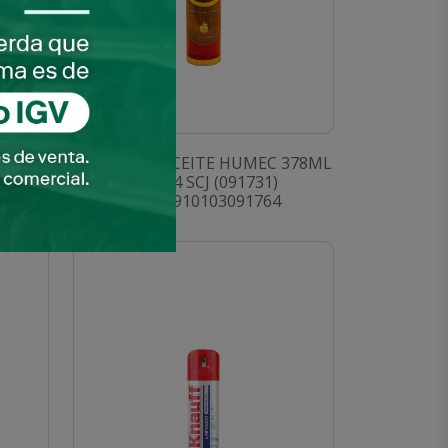
8ML
PLEDGE AE ACEITE HUMEC 378ML
357094 SCJ (091731)
SKU: 0910103091764