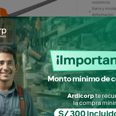
resistencia.
Barra y morda
deformación.
Múltiplo
Acceder par