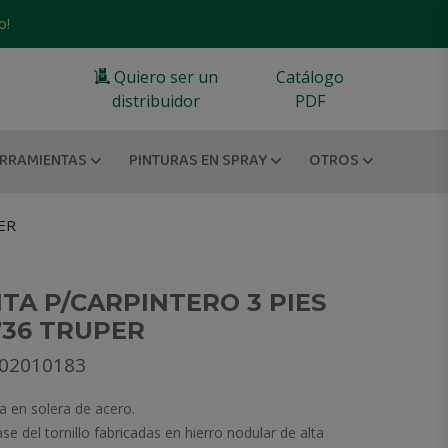
o!
Quiero ser un
Catálogo
distribuidor
PDF
RRAMIENTAS
PINTURAS EN SPRAY
OTROS
ER
TA P/CARPINTERO 3 PIES
7736 TRUPER
902010183
a en solera de acero.
e del tornillo fabricadas en hierro nodular de alta