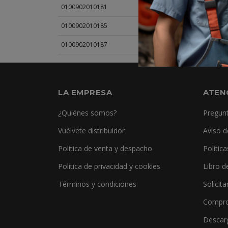
0100902010181
SARGENTA P/CARPINTE
0100902010185
SARGENTA P/CARPINTE
0100902010187
SARGENTA P/CARPINTE
LA EMPRESA
ATEN
¿Quiénes somos?
Pregunt
Vuélvete distribuidor
Aviso d
Política de venta y despacho
Polític
Política de privacidad y cookies
Libro d
Términos y condiciones
Solicita
Compro
Descar