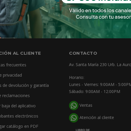
RO 2 PIES (24") 17735 TRUPER
RO 4 PIES (48") 17737 TRUPER
RO 5 PIES (60") 17738 TRUPER
CIÓN AL CLIENTE
CONTACTO
Av. Santa María 230 Urb. La Auro
as frecuentes
e privacidad
Horario:
Lunes - Viernes: 9:00AM - 5:00P
as de devolución y garantía
Sábado: 9:00AM - 12:00PM
e reclamaciones
Ventas
r baja del aplicativo
bantes electrónicos
Atención al cliente
gar catálogo en PDF