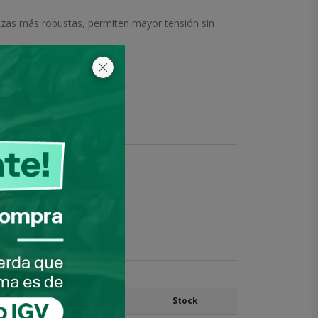
zas más robustas, permiten mayor tensión sin
1 unidad
a pedir este producto
Precio unitario
Stock