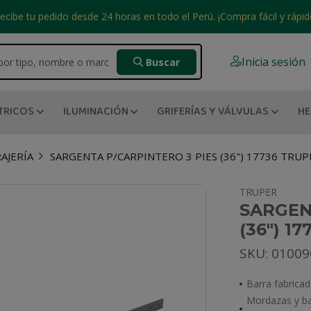
ecibe tu pedido desde 24 horas en todo el Perú. ¡Compra fácil y rápid
Inicia sesión
Buscar
TRICOS
ILUMINACIÓN
GRIFERÍAS Y VÁLVULAS
HE
AJERÍA
SARGENTA P/CARPINTERO 3 PIES (36") 17736 TRUP
TRUPER
SARGEN
(36") 1
SKU: 0100
Barra fabricad
Mordazas y bas