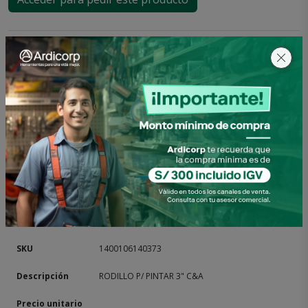
Otras presentaciones
1400106140067
RODILLO P/PINTAR 9" C&A
1400106140373
RODILLO P/ PINTAR 3" C&A