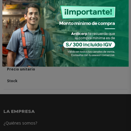
Otras presentaciones
0100908010085
PISTOLA P/SILICONA LISA 22800 PRETUL
LA EMPRESA
¿Quiénes somos?