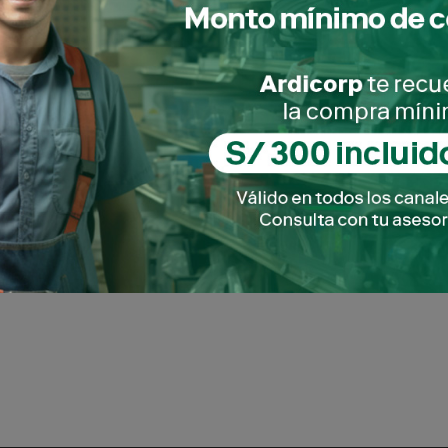
A PLASTICA AZUL 100" X 7
(ROLLO APROX. 50 KGS)
SKU: 1600101160004