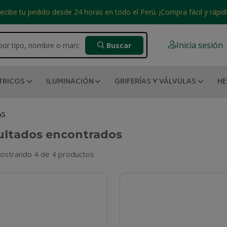
ecibe tu pedido desde 24 horas en todo el Perú. ¡Compra fácil y rápid
Inicia sesión
Buscar
TRICOS
ILUMINACIÓN
GRIFERÍAS Y VÁLVULAS
HE
AS
ultados encontrados
ostrando 4 de 4 productos