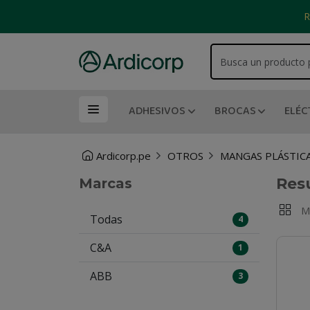
R
ADHESIVOS
BROCAS
ELÉC
Ardicorp.pe
OTROS
MANGAS PLÁSTIC
Res
Marcas
M
Todas
4
C&A
1
ABB
3