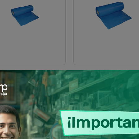
A PLASTICA AZUL 40" X 5
MANGA PLASTICA AZUL 60
(ROLLO APROX. 50 KGS)
(ROLLO APROX. 50 KGS
SKU: 1600101160001
SKU: 1600101160002