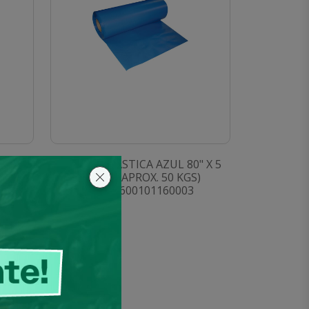
" X 5
MANGA PLASTICA AZUL 80" X 5
)
(ROLLO APROX. 50 KGS)
SKU: 1600101160003