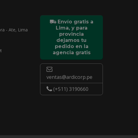
Envío gratis a
Lima, y para
ra - Ate, Lima
provincia
dejamos tu
pedido en la
M
agencia gratis
ventas@ardicorp.pe
(+511) 3190660