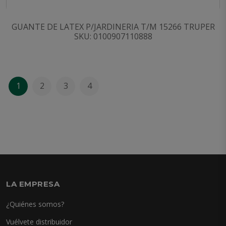
GUANTE DE LATEX P/JARDINERIA T/M 15266 TRUPER
SKU: 0100907110888
1
2
3
4
LA EMPRESA
¿Quiénes somos?
Vuélvete distribuidor