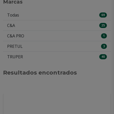
Marcas
Todas
69
C&A
25
C&A PRO
1
PRETUL
3
TRUPER
40
Resultados encontrados
Mostrando 18 de 69 productos