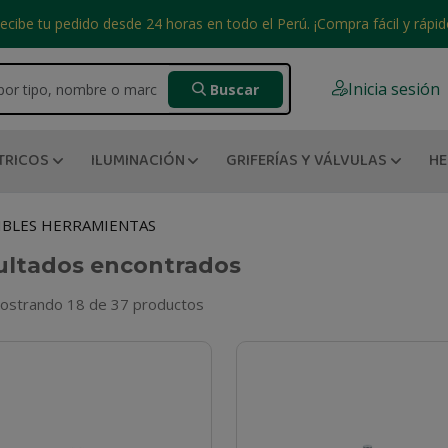
ecibe tu pedido desde 24 horas en todo el Perú. ¡Compra fácil y rápid
Inicia sesión
Buscar
TRICOS
ILUMINACIÓN
GRIFERÍAS Y VÁLVULAS
HE
BLES HERRAMIENTAS
ultados encontrados
ostrando 18 de 37 productos