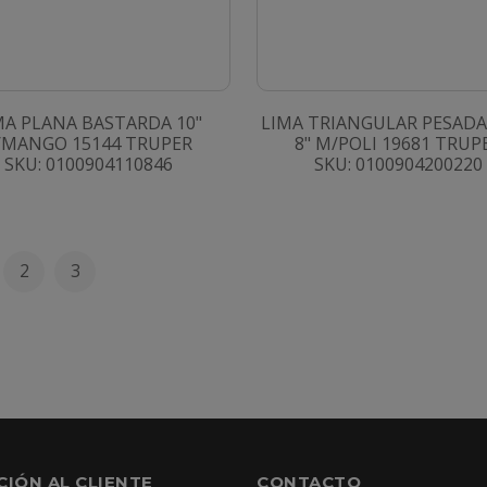
MA PLANA BASTARDA 10"
LIMA TRIANGULAR PESADA
/MANGO 15144 TRUPER
8" M/POLI 19681 TRUP
SKU: 0100904110846
SKU: 0100904200220
2
3
CIÓN AL CLIENTE
CONTACTO