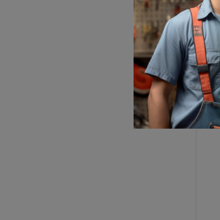
LIM
S