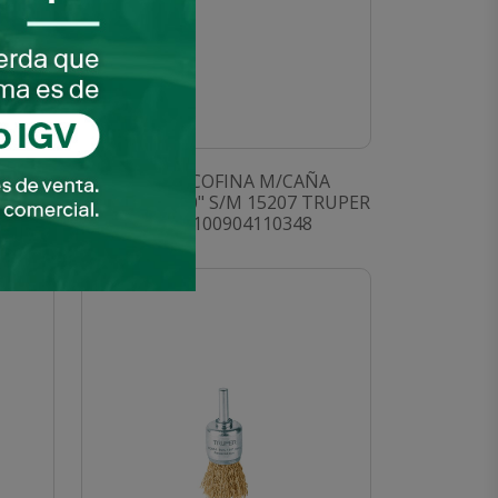
 12"
LIMA ESCOFINA M/CAÑA
ER
BASTARDA 10" S/M 15207 TRUPER
SKU: 0100904110348