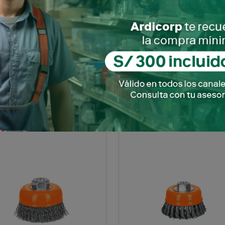
A REDONDA BASTARDA 10"
LIMA REDONDA BASTARDA
/MANGO 15191 TRUPER
S/MANGO 15193 TRUP
SKU: 0100904110345
SKU: 0100904110346