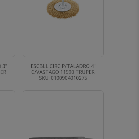
 3"
ESCBLL CIRC P/TALADRO 4"
PER
C/VASTAGO 11590 TRUPER
SKU: 0100904010275