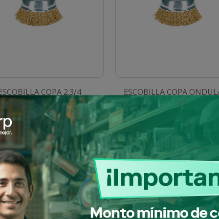
ESCOBILLA COPA 2.3/4
ESCOBILLA COPA ONDU
VASTAGO 11572 TRUPER
FINO 4"-M14 11532 TRU
SKU: 0100904010279
SKU: 0100904010782