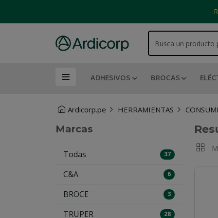
R
ADHESIVOS
BROCAS
ELÉC
Ardicorp.pe
HERRAMIENTAS
CONSUMI
Res
Marcas
M
Todas
37
C&A
6
BROCE
3
TRUPER
28