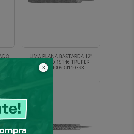
LADO
LIMA PLANA BASTARDA 12"
PER
S/MANGO 15146 TRUPER
SKU: 0100904110338