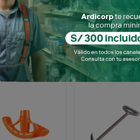
NIVEL DE ALUMINIO
GUIA PASA CABLE 15 MTS. 
ESIONAL 14" 17032 TRUPER
TRUPER
SKU: 0100903110127
SKU: 0100903110229