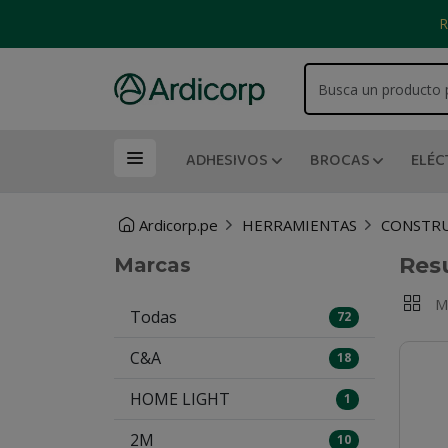
R
ADHESIVOS
BROCAS
ELÉC
Ardicorp.pe
HERRAMIENTAS
CONSTR
Res
Marcas
M
Todas
72
C&A
18
HOME LIGHT
1
2M
10