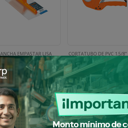
LANCHA EMPASTAR LISA
CORTATUBO DE PVC 1.5/8"
AST 11"X5" 15412 TRUPER
TRUPER
SKU: 0100903110066
SKU: 0100903110071