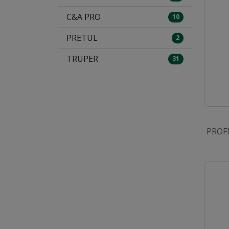
C&A PRO
10
PRETUL
2
TRUPER
31
PROF