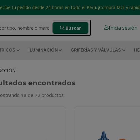
ecibe tu pedido desde 24 horas en todo el Perú. ¡Compra fácil y rápid
Inicia sesión
Buscar
TRICOS
ILUMINACIÓN
GRIFERÍAS Y VÁLVULAS
HE
UCCIÓN
ultados encontrados
ostrando 18 de 72 productos