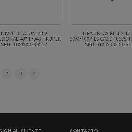
NIVEL DE ALUMINIO
TIRALINEAS METALIC
ESIONAL 48" 17040 TRUPER
30M/100PIES C/GIS 18579 
SKU: 0100903200072
SKU: 0100903200231
2
3
4
CIÓN AL CLIENTE
CONTACTO