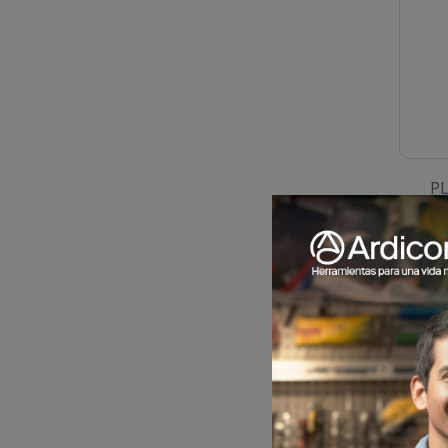
P
M/PL