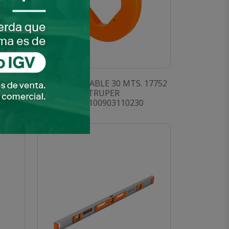
17751
GUIA PASA CABLE 30 MTS. 17752
TRUPER
SKU: 0100903110230